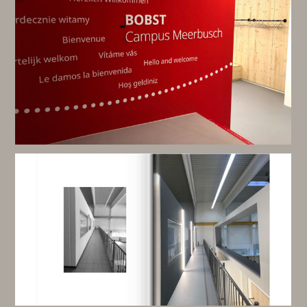
HOME
PRIVAT
GEWERBLICH
SHOWROOM
ÜBER UNS
FEEDBACK
KONTAKT