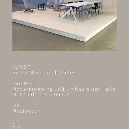
KUNDE
Bobst Meerbusch GmbH
PROJEKT
Modernisierung und Umbau einer Halle
zu Schulungs Campus
ORT
Meerbusch
LP
1-8