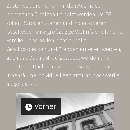
Zustands durch einem, in den Ausmaßen
identischen Ersatzbau ersetzt werden. Im EG
sollen Büros entstehen und in den oberen
Geschossen eine großzügige Wohnfläche für eine
Familie. Dabei sollen nicht nur alle
Geschossdecken und Treppen erneuert werden,
auch das Dach soll aufgestockt werden und
erhält eine Dachterrasse. Ebenso werden die
Innenräume individuell geplant und hochwertig
ausgestattet.
Vorher